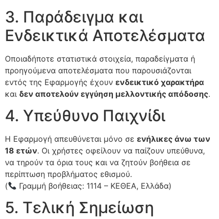
3. Παράδειγμα και
Ενδεικτικά Αποτελέσματα
Οποιαδήποτε στατιστικά στοιχεία, παραδείγματα ή
προηγούμενα αποτελέσματα που παρουσιάζονται
εντός της Εφαρμογής έχουν
ενδεικτικό χαρακτήρα
και
δεν αποτελούν εγγύηση μελλοντικής απόδοσης
.
4. Υπεύθυνο Παιχνίδι
Η Εφαρμογή απευθύνεται μόνο σε
ενήλικες άνω των
18 ετών
. Οι χρήστες οφείλουν να παίζουν υπεύθυνα,
να τηρούν τα όρια τους και να ζητούν βοήθεια σε
περίπτωση προβλήματος εθισμού.
(
Γραμμή βοήθειας: 1114 – ΚΕΘΕΑ, Ελλάδα)
5. Τελική Σημείωση