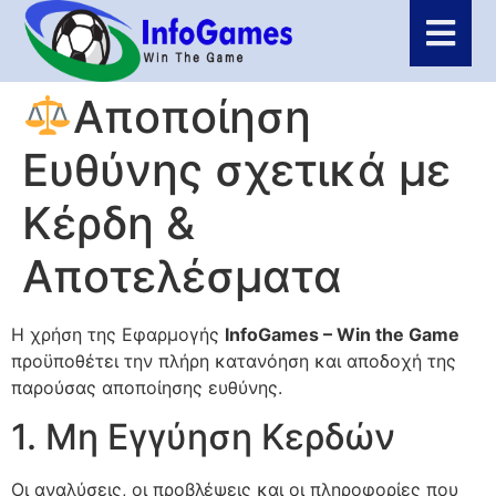
Αποποίηση
Ευθύνης σχετικά με
Κέρδη &
Αποτελέσματα
Η χρήση της Εφαρμογής
InfoGames – Win the Game
προϋποθέτει την πλήρη κατανόηση και αποδοχή της
παρούσας αποποίησης ευθύνης.
1. Μη Εγγύηση Κερδών
Οι αναλύσεις, οι προβλέψεις και οι πληροφορίες που