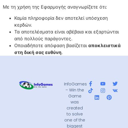
Με τη χρήση της Εφαρμογής αναγνωρίζετε ότι:
Καμία πληροφορία δεν αποτελεί υπόσχεση
κερδών.
Τα αποτελέσματα είναι αβέβαια και εξαρτώνται
από πολλούς παράγοντες.
Οποιαδήποτε απόφαση βασίζεται
αποκλειστικά
στη δική σας ευθύνη
.
InfoGames
– Win the
Game
was
created
to solve
one of the
biggest