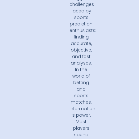
challenges
faced by
sports
prediction
enthusiasts:
finding
accurate,
objective,
and fast
analyses.
In the
world of
betting
and
sports
matches,
information
is power.
Most
players
spend