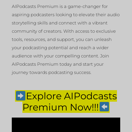
AIPodcasts Premium is a game-changer for
aspiring podcasters looking to elevate their audio
storytelling skills and connect with a vibrant
community of creators. With access to exclusive
tools, resources, and support, you can unleash
your podcasting potential and reach a wider
audience with your compelling content. Join
AIPodcasts Premium today and start your
journey towards podcasting success.
Explore AIPodcasts
Premium Now!!!