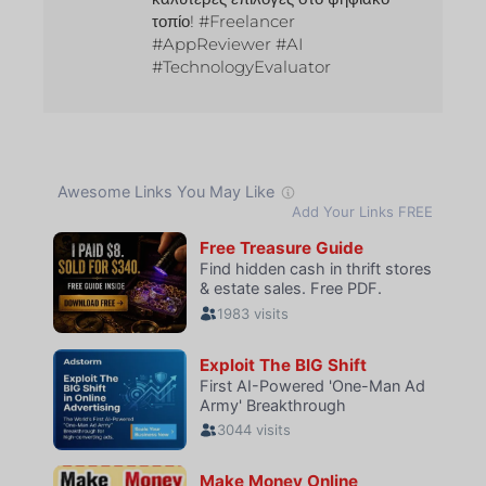
τοπίο! #Freelancer
#AppReviewer #AI
#TechnologyEvaluator