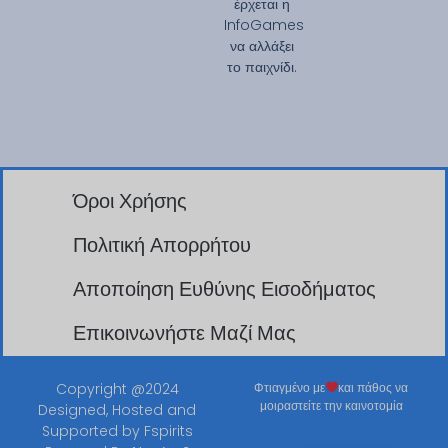
έρχεται η
InfoGames
να αλλάξει
το παιχνίδι.
Όροι Χρήσης
Πολιτική Απορρήτου
Αποποίηση Ευθύνης Εισοδήματος
Επικοινωνήστε Μαζί Μας
Copyright @2024
Φτιαγμένο με
και πάθος να
μοιραστείτε την καινοτομία
Designed, Hosted and
Supported by
Fspirits
English