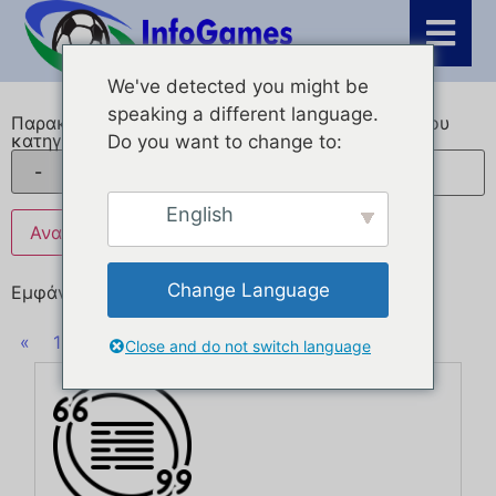
We've detected you might be
speaking a different language.
Παρακαλώ επιλέξτε την
Γράψτε ένα μέρος του
κατηγορία προσφοράς
αποσπάσματος...
Do you want to change to:
English
Change Language
Εμφάνιση 49 - 60 του 158
«
1
...
3
4
5
6
7
...
14
"
Close and do not switch language