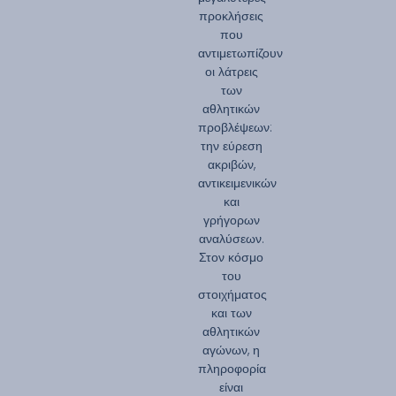
προκλήσεις
που
αντιμετωπίζουν
οι λάτρεις
των
αθλητικών
προβλέψεων:
την εύρεση
ακριβών,
αντικειμενικών
και
γρήγορων
αναλύσεων.
Στον κόσμο
του
στοιχήματος
και των
αθλητικών
αγώνων, η
πληροφορία
είναι