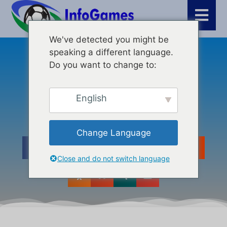
We've detected you might be
speaking a different language.
Άρθρα
,
Τελευταία νέα
,
Μάρκετινγκ
Do you want to change to:
Get Your Link On Page 1
Instantly!
English
Change Language
Close and do not switch language