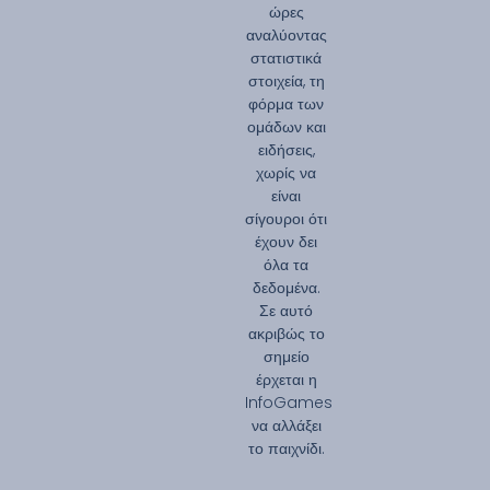
ώρες
αναλύοντας
στατιστικά
στοιχεία, τη
φόρμα των
ομάδων και
ειδήσεις,
χωρίς να
είναι
σίγουροι ότι
έχουν δει
όλα τα
δεδομένα.
Σε αυτό
ακριβώς το
σημείο
έρχεται η
InfoGames
να αλλάξει
το παιχνίδι.