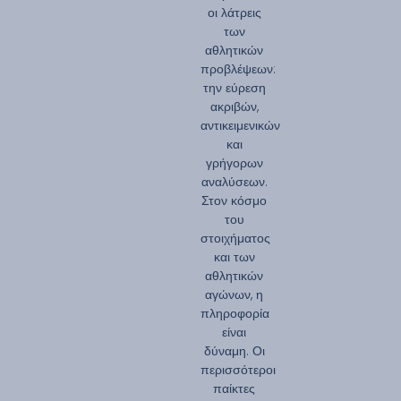
οι λάτρεις
των
αθλητικών
προβλέψεων:
την εύρεση
ακριβών,
αντικειμενικών
και
γρήγορων
αναλύσεων.
Στον κόσμο
του
στοιχήματος
και των
αθλητικών
αγώνων, η
πληροφορία
είναι
δύναμη. Οι
περισσότεροι
παίκτες