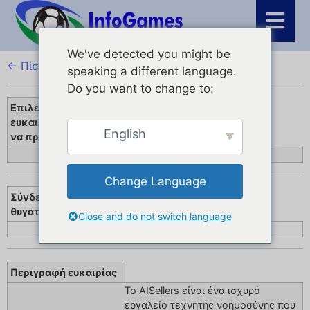
We've detected you might be
← Πίσω
speaking a different language.
Do you want to change to:
Επιλέξτε την
ευκαιρία που θέλετε
English
να προωθήσετε
AISellers
Change Language
Σύνδεσμος
θυγατρικών
Close and do not switch language
jvz8.com
Περιγραφή ευκαιρίας
Το AISellers είναι ένα ισχυρό
εργαλείο τεχνητής νοημοσύνης που