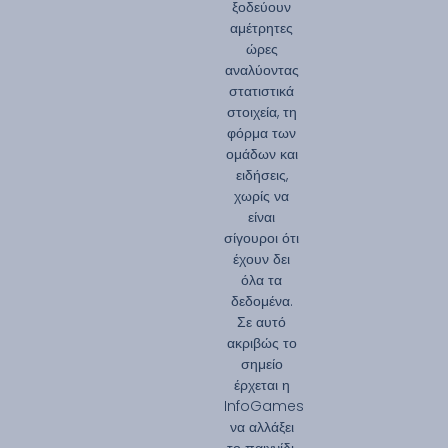
ξοδεύουν
αμέτρητες
ώρες
αναλύοντας
στατιστικά
στοιχεία, τη
φόρμα των
ομάδων και
ειδήσεις,
χωρίς να
είναι
σίγουροι ότι
έχουν δει
όλα τα
δεδομένα.
Σε αυτό
ακριβώς το
σημείο
έρχεται η
InfoGames
να αλλάξει
το παιχνίδι.