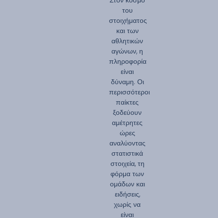
του
στοιχήματος
και των
αθλητικών
αγώνων, η
πληροφορία
είναι
δύναμη. Οι
περισσότεροι
παίκτες
ξοδεύουν
αμέτρητες
ώρες
αναλύοντας
στατιστικά
στοιχεία, τη
φόρμα των
ομάδων και
ειδήσεις,
χωρίς να
είναι