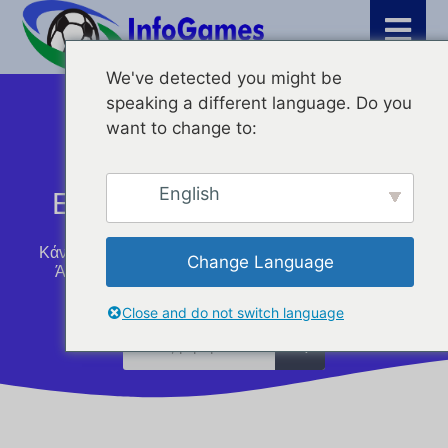
We've detected you might be
speaking a different language. Do you
want to change to:
English
Εξερευνήστε Το Blog Μας
Κάντε Ένα Διάλειμμα Και Διαβάστε Όλα Τα Τελευταία
Change Language
Άρθρα Και Σχόλια Σχετικά Με Τις Ευκαιρίες Που
Προστέθηκαν Από Τα Μέλη Μας.
Close and do not switch language