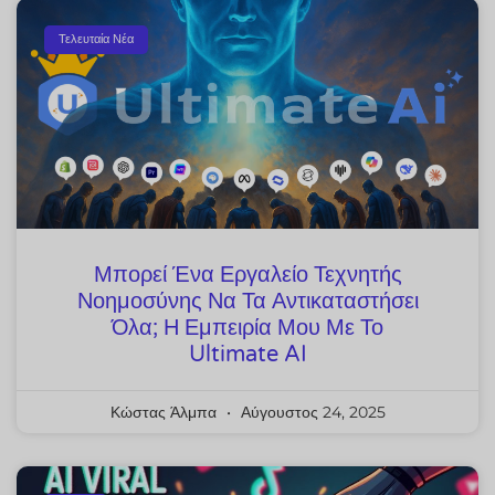
Τελευταία Νέα
Μπορεί Ένα Εργαλείο Τεχνητής
Νοημοσύνης Να Τα Αντικαταστήσει
Όλα; Η Εμπειρία Μου Με Το
Ultimate AI
Κώστας Άλμπα
Αύγουστος 24, 2025