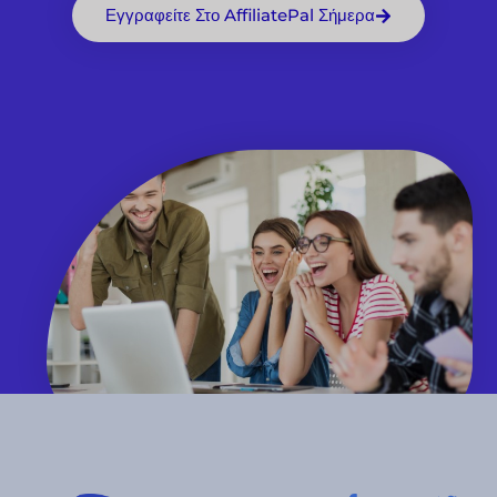
Εγγραφείτε Στο AffiliatePal Σήμερα