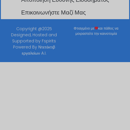
Επικοινωνήστε Μαζί Μας
Copyright @2025
Φτιαγμένο με
και πάθος να
μοιραστείτε την καινοτομία
Designed, Hosted and
Supported by
Fspirits
Powered By
Ντετέκτιβ
εργαλείων A.I.