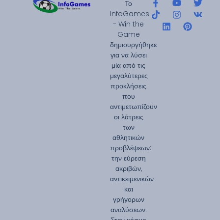
Το
InfoGames
- Win the
Game
δημιουργήθηκε
για να λύσει
μία από τις
μεγαλύτερες
προκλήσεις
που
αντιμετωπίζουν
οι λάτρεις
των
αθλητικών
προβλέψεων:
την εύρεση
ακριβών,
αντικειμενικών
και
γρήγορων
αναλύσεων.
Στον κόσμο